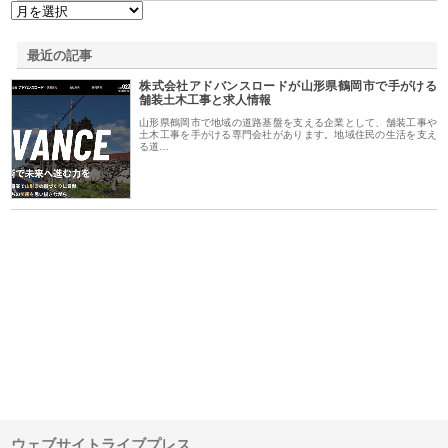
最近の記事
株式会社アドバンスロードが山形県鶴岡市で手がける
舗装土木工事と求人情報
山形県鶴岡市で地域の道路基盤を支える企業として、舗装工事や
土木工事を手がける専門会社があります。地域住民の生活を支え
る道…
ｎｙ
株式会社アセットイノベーショ
庭楽株式会社が知多半島と三河
株
でき
ンのワンルーム投資で始める資
と名古屋で叶える理想の外構空
で
産形成と老後準備
間
ウェブサイトライブプレス