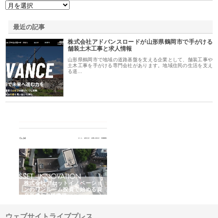
最近の記事
株式会社アドバンスロードが山形県鶴岡市で手がける
舗装土木工事と求人情報
山形県鶴岡市で地域の道路基盤を支える企業として、舗装工事や
土木工事を手がける専門会社があります。地域住民の生活を支え
る道…
ｎｙ
株式会社アセットイノベーショ
庭楽株式会社が知多半島と三河
株
でき
ンのワンルーム投資で始める資
と名古屋で叶える理想の外構空
で
産形成と老後準備
間
ウェブサイトライブプレス