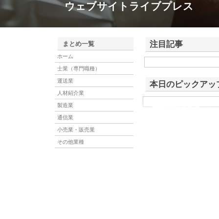
ウェブサイトライブプレス
注目記事
まとめ一覧
ホーム
株式会社アドバンスロー
士業（専門職種）
ける舗装土木工事と求人
運送業
本日のピックアッ
人材紹介業
製造業
株式会社ＳＲＣ
株式会社ＳＲＣは、土地の
社は、平成19年に誕生し
通信業
小売業・販売業
その他業種