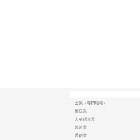
で選ば
株式会社翔栄が草津市で担う建
株式会社ＯＮＯｃｏｍｐａｎｙ
株式
み
築基礎工事の現場力と信頼性
が岡山から広域配送を実現でき
ンの
る理由
産形
カテゴリー
士業（専門職種）
運送業
人材紹介業
製造業
通信業