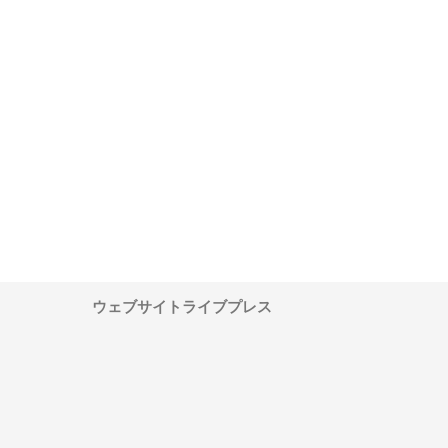
ワインエクスプレスが
安倍紙業株式会社が印刷会社に
株式会社ハクシンが大阪
果物流を支える理由と
選ばれる紙提案力と供給体制
れる公共工事の実績と強
ー待遇
ウェブサイトライブプレス