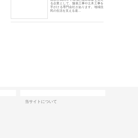
る企業として、舗装工事や土木工事を
手がける専門会社があります。地域住
民の生活を支える道…
会社アセットイノベーショ
庭楽株式会社が知多半島と三河
株式会社ナツハラが
ワンルーム投資で始める資
と名古屋で叶える理想の外構空
で滋賀の暮らしを支
成と老後準備
間
サイト情報
当サイトについて