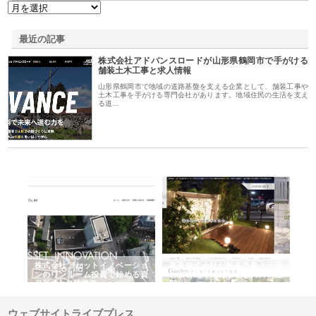
最近の記事
株式会社アドバンスロードが山形県鶴岡市で手がける
舗装土木工事と求人情報
山形県鶴岡市で地域の道路基盤を支える企業として、舗装工事や
土木工事を手がける専門会社があります。地域住民の生活を支え
る道…
ｎｙ
株式会社アセットイノベーショ
庭楽株式会社が知多半島と三河
株
でき
ンのワンルーム投資で始める資
と名古屋で叶える理想の外構空
で
産形成と老後準備
間
ウェブサイトライブプレス